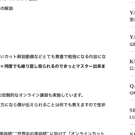
どの解説
Y
安
Y
山
しいカット解説動画などとても貴重で勉強になる内容にな
K
い＊
何度でも繰り返し見られるのできっとマスター出来ま
口
Q
Q
の定期的なオンライン講習も実施しています。
る方になら僕が伝えられることは何でも教えますので是非
S
L
容師” “世界中の美容師” に向けて「オンラインカット
Y