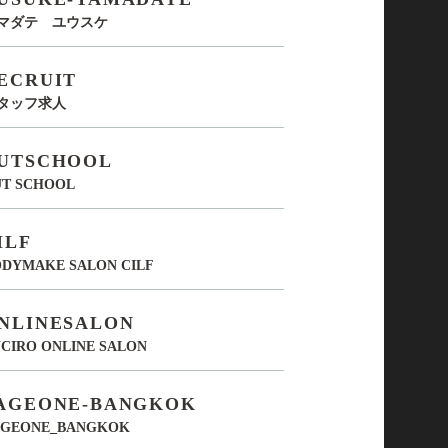
マダテ ユウスケ
ECRUIT
タッフ求人
UTSCHOOL
UT SCHOOL
ILF
DYMAKE SALON CILF
NLINESALON
CIRO ONLINE SALON
AGEONE-BANGKOK
AGEONE_BANGKOK