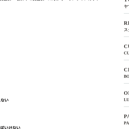
ヤ
R
ス
C
C
C
BO
O
れない
LU
P
P
ればいけない