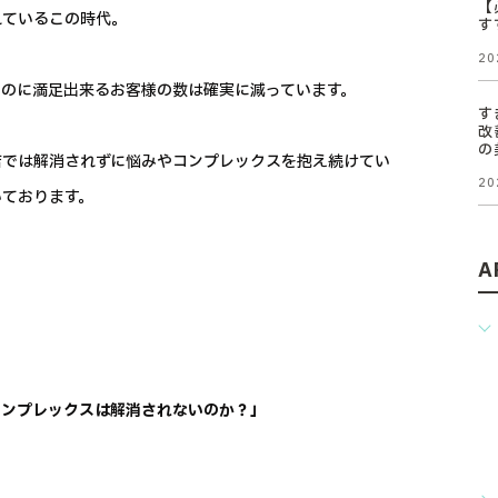
【
れているこの時代。
す
20
のに満足出来るお客様の数は確実に減っています。
す
改
の
店では解消されずに悩みやコンプレックスを抱え続けてい
20
いております。
A
コンプレックスは解消されないのか？」