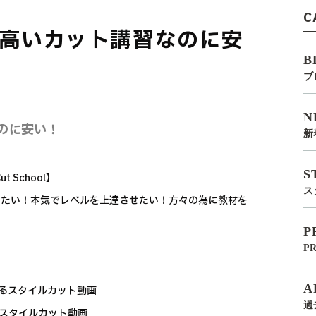
C
高いカット講習なのに安
B
ブ
N
のに安い！
新
S
 School】
ス
したい！本気でレベルを上達させたい！方々の為に教材を
P
P
A
いるスタイルカット動画
過
るスタイルカット動画