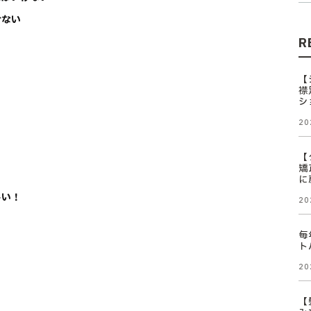
せない
R
【
襟
シ
20
【
矯
に
しい！
20
毎
ト
20
【