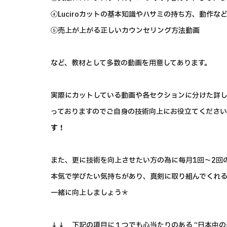
④Luciroカットの基本知識やハサミの持ち方、動作な
⑤売上が上がる正しいカウンセリング方法動画
など、教材として多数の動画を用意してあります。
実際にカットしている動画や各セクションに分けた詳
っておりますのでご自身の技術向上にお役立てくださ
す！
また、更に技術を向上させたい方の為に毎月1回～2回
本気で学びたい気持ちがあり、真剣に取り組んでくれ
一緒に向上しましょう＊
↓↓ 下記の項目に１つでも心当たりのある “日本中の美