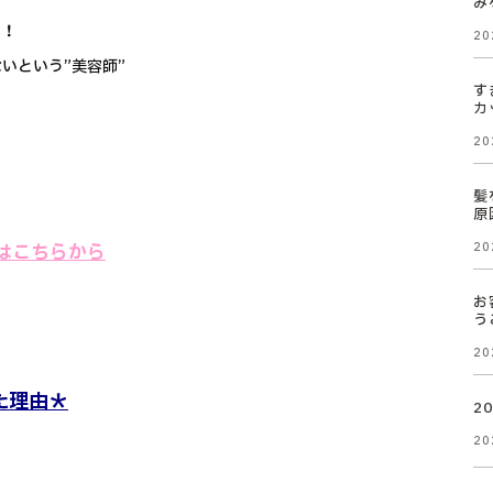
み
い！
20
いという”美容師”
す
カ
20
髪
原
ool】はこちらから
20
お
う
20
た理由＊
2
20