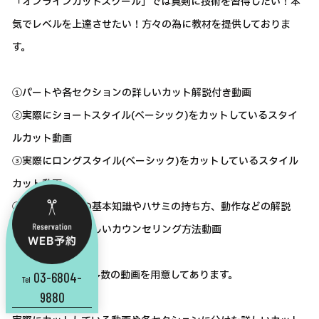
「オンラインカットスクール」では真剣に技術を習得したい！本
気でレベルを上達させたい！方々の為に教材を提供しておりま
す。
①パートや各セクションの詳しいカット解説付き動画
②実際にショートスタイル(ベーシック)をカットしているスタイ
ルカット動画
③実際にロングスタイル(ベーシック)をカットしているスタイル
カット動画
④Luciroカットの基本知識やハサミの持ち方、動作などの解説
⑤売上が上がる正しいカウンセリング方法動画
など、教材として多数の動画を用意してあります。
03-6804-
Tel
9880