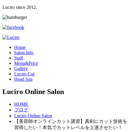
Luciro since 2012.
H
ome
S
alon Info
S
taff
M
enu&Price
G
allery
L
uciro Cut
H
ead Spa
Luciro Online Salon
HOME
ブログ
Luciro Online Salon
【美容師オンラインカット講習】真剣にカット技術を
習得したい！本気でカットレベルを上達させたい！