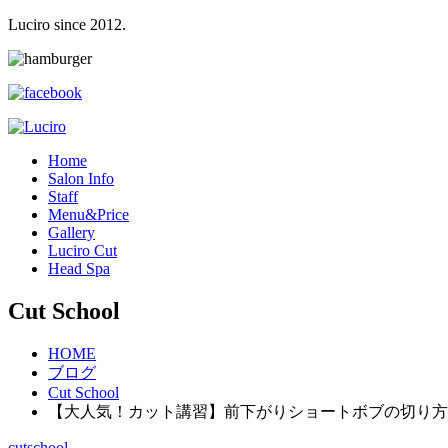
Luciro since 2012.
H
ome
S
alon Info
S
taff
M
enu&Price
G
allery
L
uciro Cut
H
ead Spa
Cut School
HOME
ブログ
Cut School
【大人気！カット講習】前下がりショートボブの切り方
cutschool