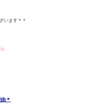
ざいます＊＊
から
理由＊