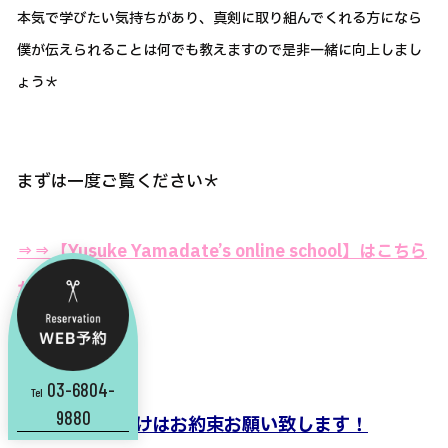
本気で学びたい気持ちがあり、真剣に取り組んでくれる方になら
僕が伝えられることは何でも教えますので是非一緒に向上しまし
ょう＊
まずは一度ご覧ください＊
⇒⇒【Yusuke Yamadate’s online school】はこちら
から
03-6804-
Tel
9880
||
この2点だけはお約束お願い致します！