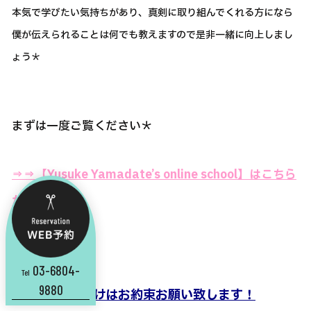
本気で学びたい気持ちがあり、真剣に取り組んでくれる方になら
僕が伝えられることは何でも教えますので是非一緒に向上しまし
ょう＊
まずは一度ご覧ください＊
⇒⇒【Yusuke Yamadate’s online school】はこちら
から
03-6804-
Tel
9880
||
この2点だけはお約束お願い致します！