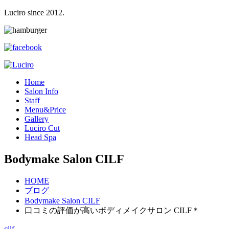
Luciro since 2012.
H
ome
S
alon Info
S
taff
M
enu&Price
G
allery
L
uciro Cut
H
ead Spa
Bodymake Salon CILF
HOME
ブログ
Bodymake Salon CILF
口コミの評価が高いボディメイクサロン CILF＊
cilf