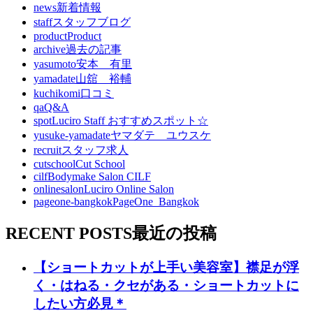
news
新着情報
staff
スタッフブログ
product
Product
archive
過去の記事
yasumoto
安本 有里
yamadate
山舘 裕輔
kuchikomi
口コミ
qa
Q&A
spot
Luciro Staff おすすめスポット☆
yusuke-yamadate
ヤマダテ ユウスケ
recruit
スタッフ求人
cutschool
Cut School
cilf
Bodymake Salon CILF
onlinesalon
Luciro Online Salon
pageone-bangkok
PageOne_Bangkok
RECENT POSTS
最近の投稿
【ショートカットが上手い美容室】襟足が浮
く・はねる・クセがある・ショートカットに
したい方必見＊