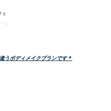
;(
・・。
く違うボディメイクプランです＊