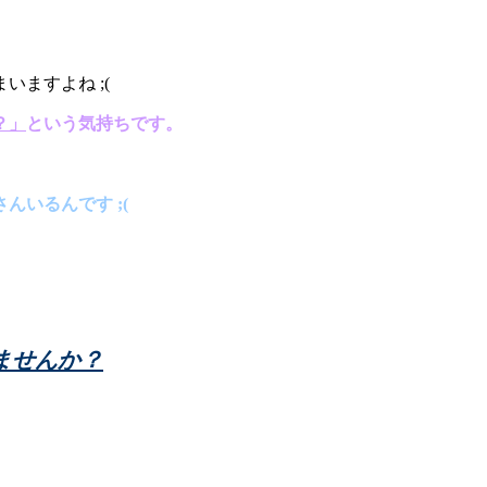
ますよね ;(
？」
という気持ちです。
いるんです ;(
ませんか？