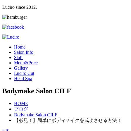
Luciro since 2012.
H
ome
S
alon Info
S
taff
M
enu&Price
G
allery
L
uciro Cut
H
ead Spa
Bodymake Salon CILF
HOME
ブログ
Bodymake Salon CILF
【必見！】簡単にボディメイクを成功させる方法！
cilf