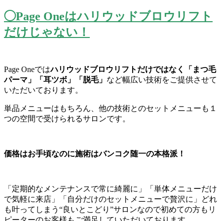
◯Page Oneはハリウッドブロウリフト
だけじゃない！
Page Oneでは
ハリウッドブロウリフトだけではなく「まつ毛
パーマ」
「耳ツボ」「脱毛」
など幅広い技術をご提供させて
いただいております。
単品メニューはもちろん、
他の技術とのセットメニューも１
つの空間で受けられるサロンです
。
価格はお手頃なのに施術はバンコク随一の本格派！
「定期的なメンテナンスで常に綺麗に」「
単体メニューだけ
で気軽に来店」「
自分だけのセットメニューで贅沢に」どれ
も叶ってしまう“
良いとこどり”
サロンなので初めての方もリ
ピーターのお客様もご満足していただ
いております。