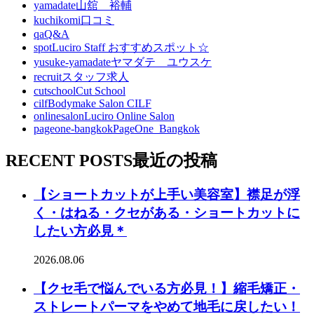
yamadate
山舘 裕輔
kuchikomi
口コミ
qa
Q&A
spot
Luciro Staff おすすめスポット☆
yusuke-yamadate
ヤマダテ ユウスケ
recruit
スタッフ求人
cutschool
Cut School
cilf
Bodymake Salon CILF
onlinesalon
Luciro Online Salon
pageone-bangkok
PageOne_Bangkok
RECENT POSTS
最近の投稿
【ショートカットが上手い美容室】襟足が浮
く・はねる・クセがある・ショートカットに
したい方必見＊
2026.08.06
【クセ毛で悩んでいる方必見！】縮毛矯正・
ストレートパーマをやめて地毛に戻したい！