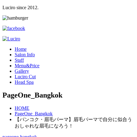
Luciro since 2012.
H
ome
S
alon Info
S
taff
M
enu&Price
G
allery
L
uciro Cut
H
ead Spa
PageOne_Bangkok
HOME
PageOne_Bangkok
【バンコク・眉毛パーマ】眉毛パーマで自分に似合う
おしゃれな眉毛になろう！
pageone-bangkok