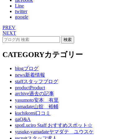
facebook
Line
twitter
google
PREV
NEXT
CATEGORY
カテゴリー
blog
ブログ
news
新着情報
staff
スタッフブログ
product
Product
archive
過去の記事
yasumoto
安本 有里
yamadate
山舘 裕輔
kuchikomi
口コミ
qa
Q&A
spot
Luciro Staff おすすめスポット☆
yusuke-yamadate
ヤマダテ ユウスケ
recruit
スタッフ求人