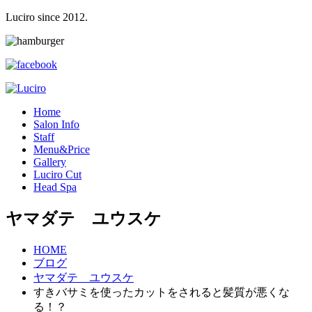
Luciro since 2012.
H
ome
S
alon Info
S
taff
M
enu&Price
G
allery
L
uciro Cut
H
ead Spa
ヤマダテ ユウスケ
HOME
ブログ
ヤマダテ ユウスケ
すきバサミを使ったカットをされると髪質が悪くな
る！？