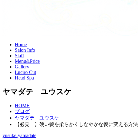
H
ome
S
alon Info
S
taff
M
enu&Price
G
allery
L
uciro Cut
H
ead Spa
ヤマダテ ユウスケ
HOME
ブログ
ヤマダテ ユウスケ
【必見！】硬い髪を柔らかくしなやかな髪に変える方法
yusuke-yamadate