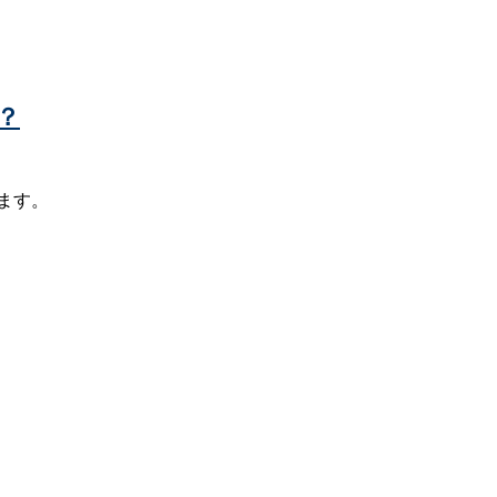
？
ます。