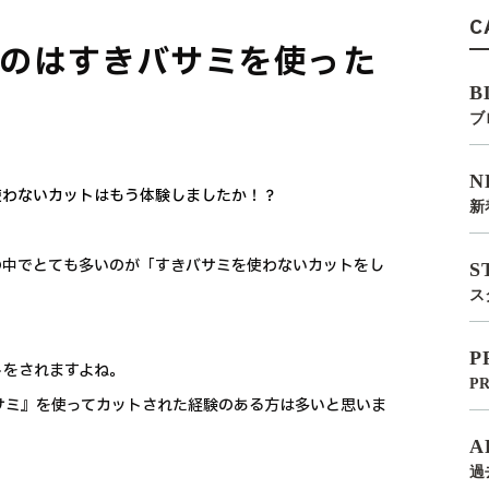
C
のはすきバサミを使った
B
ブ
N
を使わないカットはもう体験しましたか！？
新
様の中でとても多いのが「すきバサミを使わないカットをし
S
ス
P
トをされますよね。
P
バサミ』を使ってカットされた経験のある方は多いと思いま
A
過