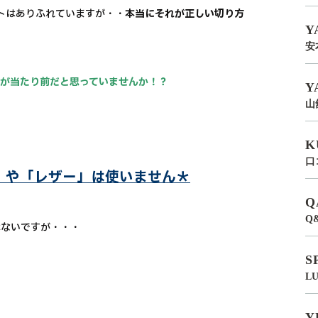
ットはありふれていますが・・
本当にそれが正しい切り方
Y
安
とが当たり前だと思っていませんか！？
Y
山
K
口
ミ」や「レザー」は使いません＊
Q
Q
はないですが・・・
S
L
Y