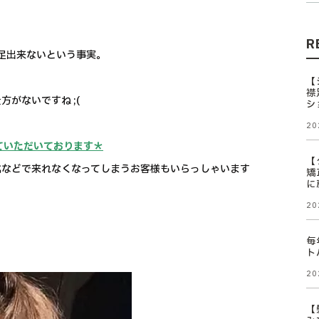
R
満足出来ないという事実。
【
襟
がないですね ;(
シ
20
ていただいております＊
【
化などで来れなくなってしまうお客様もいらっしゃいます
矯
に
20
毎
ト
20
【