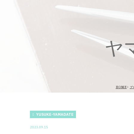
ヤ
HOME
ブ
YUSUKE-YAMADATE
2023.09.15