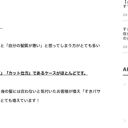
【
す
20
」
す
改
の
いと「自分の髪質が悪い」と思ってしまう方がとても多い
20
A
質」「カット仕方」であるケースがほとんどです。
自身の髪には合わないと気付いたお客様が増え「すきバサ
はとても増えています！