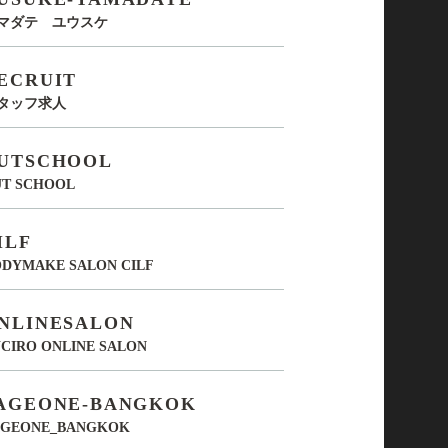
マダテ ユウスケ
ECRUIT
タッフ求人
UTSCHOOL
UT SCHOOL
ILF
DYMAKE SALON CILF
NLINESALON
CIRO ONLINE SALON
AGEONE-BANGKOK
AGEONE_BANGKOK