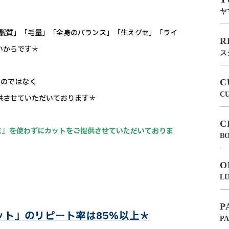
ヤ
「髪質」「毛量」「全身のバランス」「生えグセ」「ライ
R
いからです＊
ス
』
のではなく
C
C
ご提供させていただいております＊
C
サミ』を使わずにカットをご提供させていただいておりま
BO
O
LU
P
カット』のリピート率は85％以上＊
P