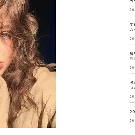
み
20
す
カ
20
髪
原
20
お
う
20
2
20