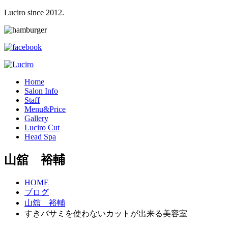
Luciro since 2012.
H
ome
S
alon Info
S
taff
M
enu&Price
G
allery
L
uciro Cut
H
ead Spa
山舘 裕輔
HOME
ブログ
山舘 裕輔
すきバサミを使わないカットが出来る美容室