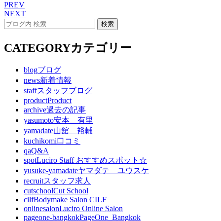
PREV
NEXT
CATEGORY
カテゴリー
blog
ブログ
news
新着情報
staff
スタッフブログ
product
Product
archive
過去の記事
yasumoto
安本 有里
yamadate
山舘 裕輔
kuchikomi
口コミ
qa
Q&A
spot
Luciro Staff おすすめスポット☆
yusuke-yamadate
ヤマダテ ユウスケ
recruit
スタッフ求人
cutschool
Cut School
cilf
Bodymake Salon CILF
onlinesalon
Luciro Online Salon
pageone-bangkok
PageOne_Bangkok