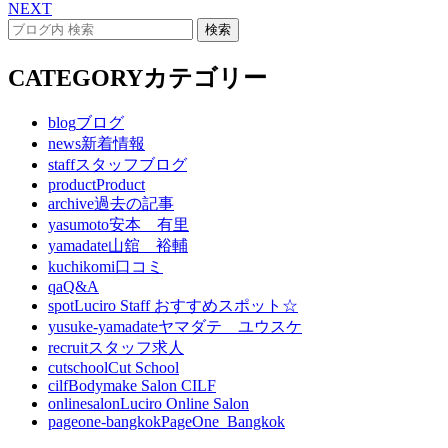
NEXT
CATEGORY
カテゴリー
blog
ブログ
news
新着情報
staff
スタッフブログ
product
Product
archive
過去の記事
yasumoto
安本 有里
yamadate
山舘 裕輔
kuchikomi
口コミ
qa
Q&A
spot
Luciro Staff おすすめスポット☆
yusuke-yamadate
ヤマダテ ユウスケ
recruit
スタッフ求人
cutschool
Cut School
cilf
Bodymake Salon CILF
onlinesalon
Luciro Online Salon
pageone-bangkok
PageOne_Bangkok