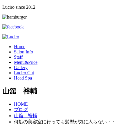
Luciro since 2012.
H
ome
S
alon Info
S
taff
M
enu&Price
G
allery
L
uciro Cut
H
ead Spa
山舘 裕輔
HOME
ブログ
山舘 裕輔
何処の美容室に行っても髪型が気に入らない・・