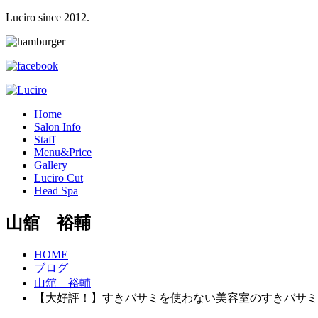
Luciro since 2012.
H
ome
S
alon Info
S
taff
M
enu&Price
G
allery
L
uciro Cut
H
ead Spa
山舘 裕輔
HOME
ブログ
山舘 裕輔
【大好評！】すきバサミを使わない美容室のすきバサミ