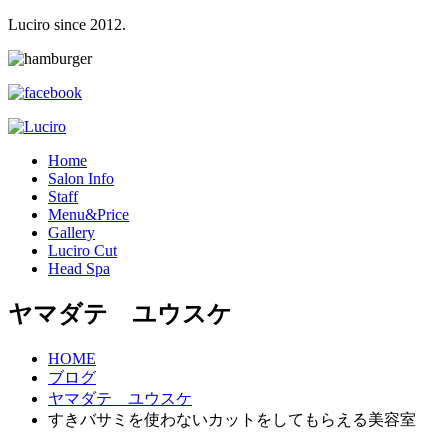
Luciro since 2012.
H
ome
S
alon Info
S
taff
M
enu&Price
G
allery
L
uciro Cut
H
ead Spa
ヤマダテ ユウスケ
HOME
ブログ
ヤマダテ ユウスケ
すきバサミを使わないカットをしてもらえる美容室