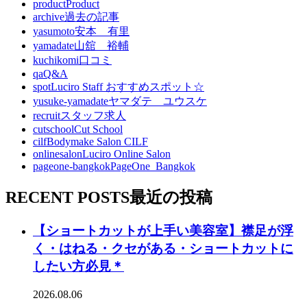
product
Product
archive
過去の記事
yasumoto
安本 有里
yamadate
山舘 裕輔
kuchikomi
口コミ
qa
Q&A
spot
Luciro Staff おすすめスポット☆
yusuke-yamadate
ヤマダテ ユウスケ
recruit
スタッフ求人
cutschool
Cut School
cilf
Bodymake Salon CILF
onlinesalon
Luciro Online Salon
pageone-bangkok
PageOne_Bangkok
RECENT POSTS
最近の投稿
【ショートカットが上手い美容室】襟足が浮
く・はねる・クセがある・ショートカットに
したい方必見＊
2026.08.06