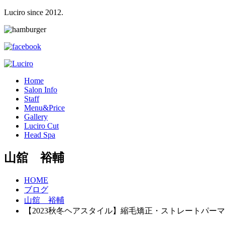
Luciro since 2012.
H
ome
S
alon Info
S
taff
M
enu&Price
G
allery
L
uciro Cut
H
ead Spa
山舘 裕輔
HOME
ブログ
山舘 裕輔
【2023秋冬ヘアスタイル】縮毛矯正・ストレートパー