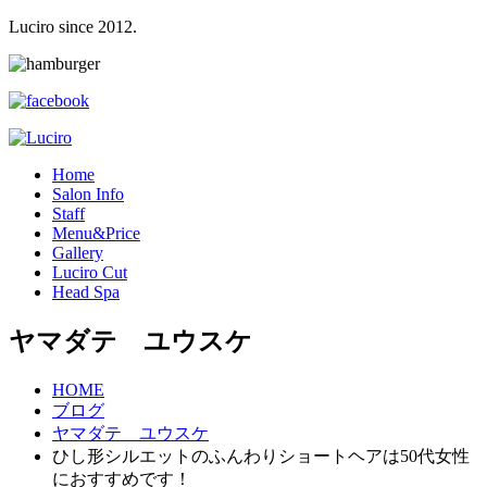
Luciro since 2012.
H
ome
S
alon Info
S
taff
M
enu&Price
G
allery
L
uciro Cut
H
ead Spa
ヤマダテ ユウスケ
HOME
ブログ
ヤマダテ ユウスケ
ひし形シルエットのふんわりショートヘアは50代女性
におすすめです！