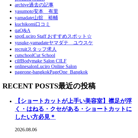
archive
過去の記事
yasumoto
安本 有里
yamadate
山舘 裕輔
kuchikomi
口コミ
qa
Q&A
spot
Luciro Staff おすすめスポット☆
yusuke-yamadate
ヤマダテ ユウスケ
recruit
スタッフ求人
cutschool
Cut School
cilf
Bodymake Salon CILF
onlinesalon
Luciro Online Salon
pageone-bangkok
PageOne_Bangkok
RECENT POSTS
最近の投稿
【ショートカットが上手い美容室】襟足が浮
く・はねる・クセがある・ショートカットに
したい方必見＊
2026.08.06