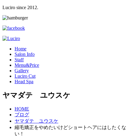
Luciro since 2012.
H
ome
S
alon Info
S
taff
M
enu&Price
G
allery
L
uciro Cut
H
ead Spa
ヤマダテ ユウスケ
HOME
ブログ
ヤマダテ ユウスケ
縮毛矯正をやめたいけどショートヘアにはしたくな
い！