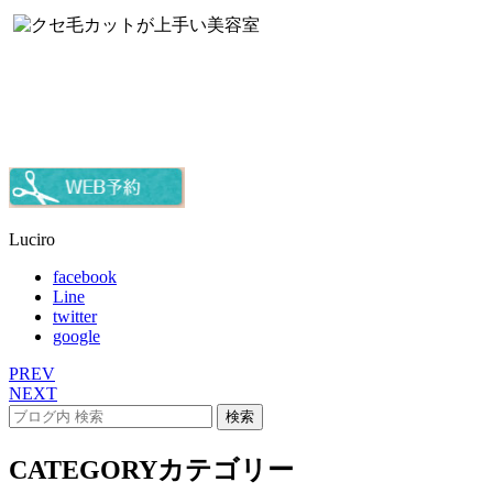
Luciro
facebook
Line
twitter
google
PREV
NEXT
CATEGORY
カテゴリー