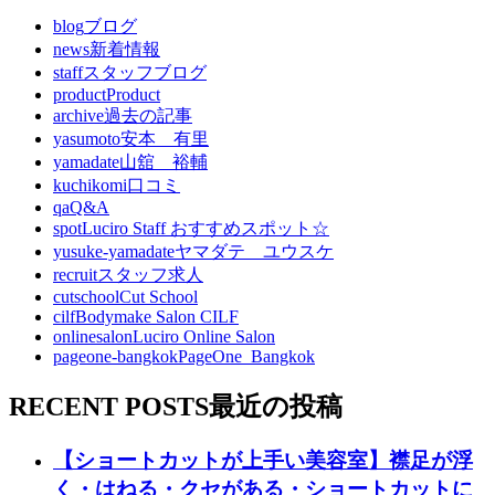
blog
ブログ
news
新着情報
staff
スタッフブログ
product
Product
archive
過去の記事
yasumoto
安本 有里
yamadate
山舘 裕輔
kuchikomi
口コミ
qa
Q&A
spot
Luciro Staff おすすめスポット☆
yusuke-yamadate
ヤマダテ ユウスケ
recruit
スタッフ求人
cutschool
Cut School
cilf
Bodymake Salon CILF
onlinesalon
Luciro Online Salon
pageone-bangkok
PageOne_Bangkok
RECENT POSTS
最近の投稿
【ショートカットが上手い美容室】襟足が浮
く・はねる・クセがある・ショートカットに