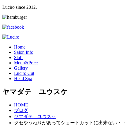
Luciro since 2012.
H
ome
S
alon Info
S
taff
M
enu&Price
G
allery
L
uciro Cut
H
ead Spa
ヤマダテ ユウスケ
HOME
ブログ
ヤマダテ ユウスケ
クセやうねりがあってショートカットに出来ない・・