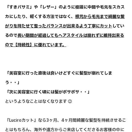
「すきバサミ」や「レザー」のように極端に中間や毛先をスカス
カにしたり、軽くする方法ではなく、
根元から毛先まで綺麗な繋
がりを持たせて整ったバランスが出来るよう丁寧にカット
してい
るので
長い期間が経過してもヘアスタイルは崩れずに維持出来る
ので【持続性】に優れています。
「美容室に行った直後は良いけどすぐに髪型が崩れてしま
う・・」
「次に美容室に行く頃には髪がボサボサ・・」
というようなことはなくなります 😉
『Luciroカット』なら3ヶ月、4ヶ月間綺麗な髪型を持続させるこ
とはもちろん、海外や遠方からご来店してくださるお客様の中に