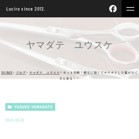
Luciro since 2012.
ヤマダテ ユウスケ
HOME
ブログ
ヤマダテ ユウスケ
カット失敗！根元に短くてチクチクした髪がたく
さんある・・
YUSUKE-YAMADATE
2021.08.23