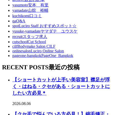
yasumoto
安本 有里
yamadate
山舘 裕輔
kuchikomi
口コミ
qa
Q&A
spot
Luciro Staff おすすめスポット☆
yusuke-yamadate
ヤマダテ ユウスケ
recruit
スタッフ求人
cutschool
Cut School
cilf
Bodymake Salon CILF
onlinesalon
Luciro Online Salon
pageone-bangkok
PageOne_Bangkok
RECENT POSTS
最近の投稿
【ショートカットが上手い美容室】襟足が浮
く・はねる・クセがある・ショートカットに
したい方必見＊
2026.08.06
【クセ毛で悩んでいる方必見！】縮毛矯正・