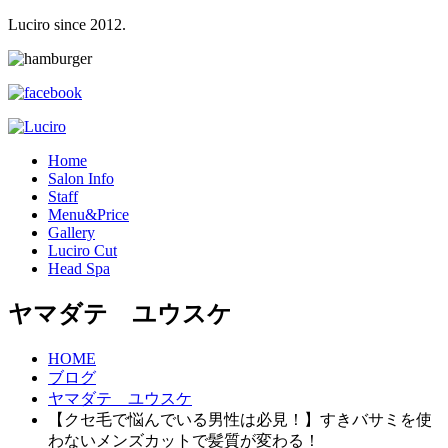
Luciro since 2012.
H
ome
S
alon Info
S
taff
M
enu&Price
G
allery
L
uciro Cut
H
ead Spa
ヤマダテ ユウスケ
HOME
ブログ
ヤマダテ ユウスケ
【クセ毛で悩んでいる男性は必見！】すきバサミを使
わないメンズカットで髪質が変わる！