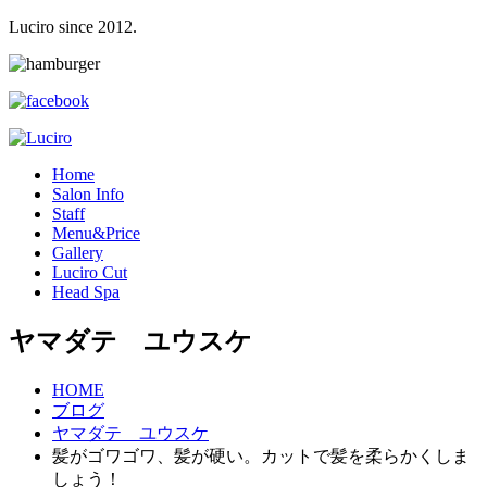
Luciro since 2012.
H
ome
S
alon Info
S
taff
M
enu&Price
G
allery
L
uciro Cut
H
ead Spa
ヤマダテ ユウスケ
HOME
ブログ
ヤマダテ ユウスケ
髪がゴワゴワ、髪が硬い。カットで髪を柔らかくしま
しょう！