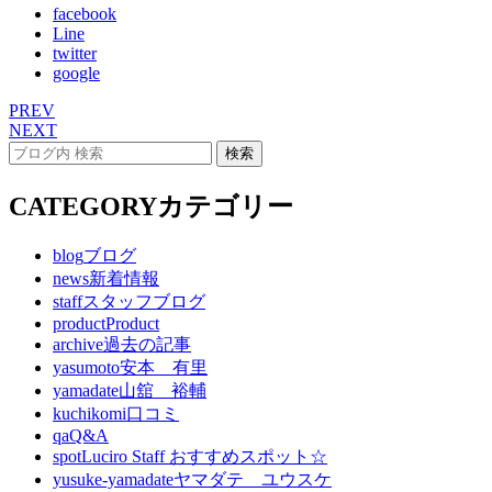
facebook
Line
twitter
google
PREV
NEXT
CATEGORY
カテゴリー
blog
ブログ
news
新着情報
staff
スタッフブログ
product
Product
archive
過去の記事
yasumoto
安本 有里
yamadate
山舘 裕輔
kuchikomi
口コミ
qa
Q&A
spot
Luciro Staff おすすめスポット☆
yusuke-yamadate
ヤマダテ ユウスケ