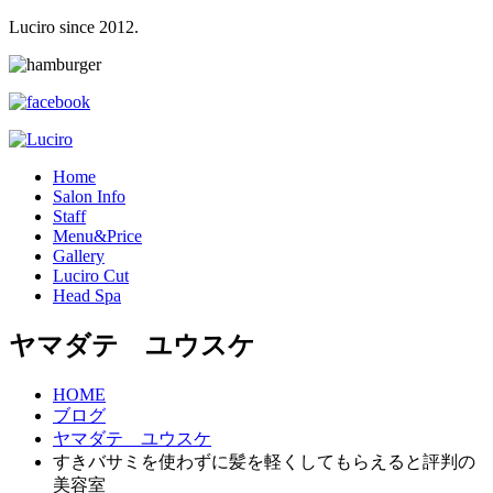
Luciro since 2012.
H
ome
S
alon Info
S
taff
M
enu&Price
G
allery
L
uciro Cut
H
ead Spa
ヤマダテ ユウスケ
HOME
ブログ
ヤマダテ ユウスケ
すきバサミを使わずに髪を軽くしてもらえると評判の
美容室