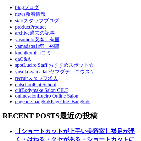
blog
ブログ
news
新着情報
staff
スタッフブログ
product
Product
archive
過去の記事
yasumoto
安本 有里
yamadate
山舘 裕輔
kuchikomi
口コミ
qa
Q&A
spot
Luciro Staff おすすめスポット☆
yusuke-yamadate
ヤマダテ ユウスケ
recruit
スタッフ求人
cutschool
Cut School
cilf
Bodymake Salon CILF
onlinesalon
Luciro Online Salon
pageone-bangkok
PageOne_Bangkok
RECENT POSTS
最近の投稿
【ショートカットが上手い美容室】襟足が浮
く・はねる・クセがある・ショートカットに