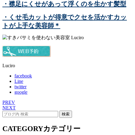
・襟足にくせがあって浮くのを生かす髪型
・くせ毛カットが得意でクセを活かすカッ
トが上手な美容師＊
Luciro
facebook
Line
twitter
google
PREV
NEXT
CATEGORY
カテゴリー