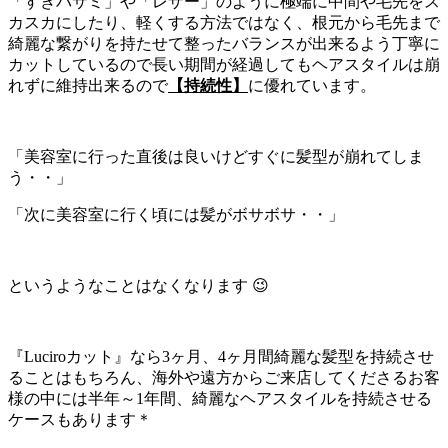
「すきバサミ」や「レザー」のように極端に中間や毛先をス
カスカにしたり、軽くする方法ではなく、根元から毛先まで
綺麗な繋がりを持たせて整ったバランスが出来るよう丁寧に
カットしているので長い期間が経過してもヘアスタイルは崩
れずに維持出来るので
【持続性】
に優れています。
「美容室に行った直後は良いけどすぐに髪型が崩れてしま
う・・」
「次に美容室に行く頃には髪がボサボサ・・」
というようなことはなくなります 😉
『Luciroカット』なら3ヶ月、4ヶ月間綺麗な髪型を持続させ
ることはもちろん、海外や遠方からご来店してくださるお客
様の中には半年～1年間、綺麗なヘアスタイルを持続させる
ケースもあります＊