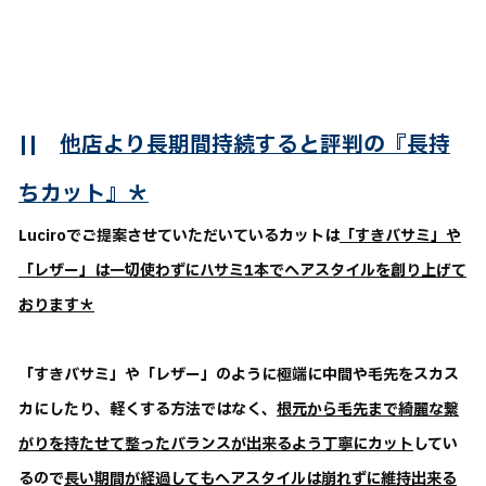
||
他店より長期間持続すると評判の『長持
ちカット』＊
Luciroでご提案させていただいているカットは
「すきバサミ」や
「レザー」は一切使わずにハサミ1本でヘアスタイルを創り上げて
おります＊
「すきバサミ」や「レザー」のように極端に中間や毛先をスカス
カにしたり、軽くする方法ではなく、
根元から毛先まで綺麗な繋
がりを持たせて整ったバランスが出来るよう丁寧にカット
してい
るので
長い期間が経過してもヘアスタイルは崩れずに維持出来る