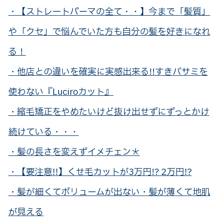
・【ストレートパーマの全て・・】今まで「髪質」
や「クセ」で悩んでいた方も自分の髪を好きになれ
る！
・他店との違いを確実に実感出来る!!すきバサミを
使わない『Luciroカット』
・縮毛矯正をやめたいけど抜け出せずにずっとかけ
続けている・・・
・髪の長さを変えずイメチェン＊
・【要注意!!】くせ毛カットが3万円!? 2万円!?
・髪が細くてボリュームが出ない・髪が薄くて地肌
が見える