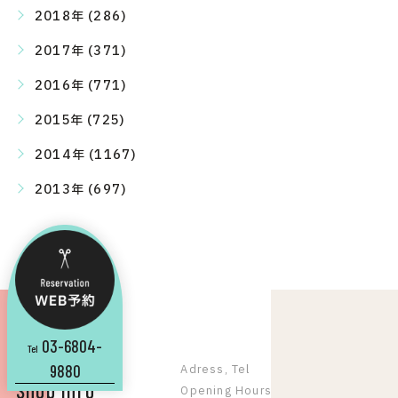
2018年 (286)
2017年 (371)
2016年 (771)
2015年 (725)
2014年 (1167)
2013年 (697)
03-6804-
Tel
9880
Adress, Tel
Shop Info
Opening Hours