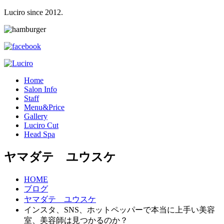
Luciro since 2012.
H
ome
S
alon Info
S
taff
M
enu&Price
G
allery
L
uciro Cut
H
ead Spa
ヤマダテ ユウスケ
HOME
ブログ
ヤマダテ ユウスケ
インスタ、SNS、ホットペッパーで本当に上手い美容
室、美容師は見つかるのか？