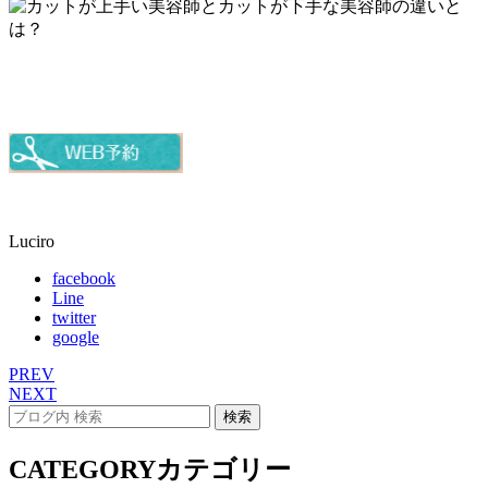
Luciro
facebook
Line
twitter
google
PREV
NEXT
CATEGORY
カテゴリー