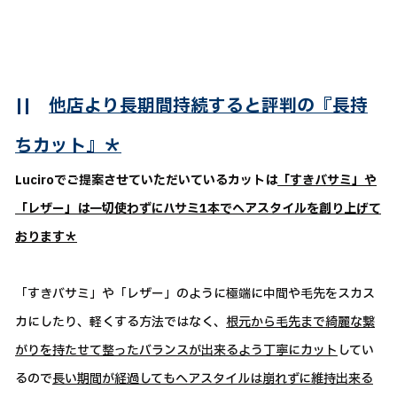
||
他店より長期間持続すると評判の『長持
ちカット』＊
Luciroでご提案させていただいているカットは
「すきバサミ」や
「レザー」は一切使わずにハサミ1本でヘアスタイルを創り上げて
おります＊
「すきバサミ」や「レザー」のように極端に中間や毛先をスカス
カにしたり、軽くする方法ではなく、
根元から毛先まで綺麗な繋
がりを持たせて整ったバランスが出来るよう丁寧にカット
してい
るので
長い期間が経過してもヘアスタイルは崩れずに維持出来る