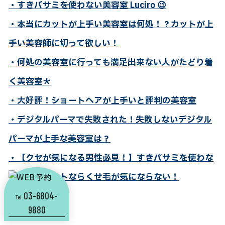
・すきバサミを使わない美容室 Luciro
😉
・本当にカットが上手い美容室は何処！？カットが上
手い美容師に切って欲しい！
・何処の美容室に行っても満足出来ない人がたどり着
く美容室＊
・大好評！ショートヘアが上手いと評判の美容室
・デジタルパーマで失敗された！失敗しないデジタル
パーマが上手な美容室は？
・【クセが気になる男性必見！】すきバサミを使わな
いメンズカットならくせ毛が気にならない！
03-6804-
Tel
9880