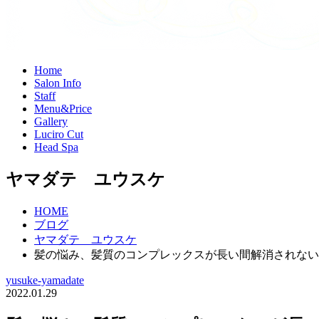
H
ome
S
alon Info
S
taff
M
enu&Price
G
allery
L
uciro Cut
H
ead Spa
ヤマダテ ユウスケ
HOME
ブログ
ヤマダテ ユウスケ
髪の悩み、髪質のコンプレックスが長い間解消されない
yusuke-yamadate
2022.01.29