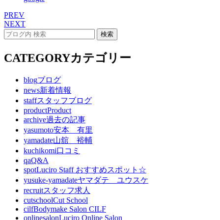
PREV
NEXT
CATEGORY
カテゴリー
blog
ブログ
news
新着情報
staff
スタッフブログ
product
Product
archive
過去の記事
yasumoto
安本 有里
yamadate
山舘 裕輔
kuchikomi
口コミ
qa
Q&A
spot
Luciro Staff おすすめスポット☆
yusuke-yamadate
ヤマダテ ユウスケ
recruit
スタッフ求人
cutschool
Cut School
cilf
Bodymake Salon CILF
onlinesalon
Luciro Online Salon