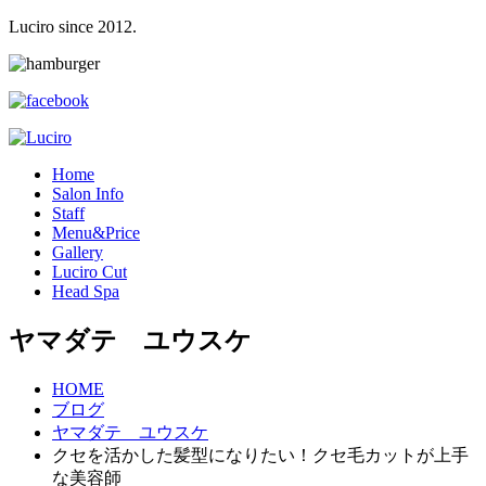
Luciro since 2012.
H
ome
S
alon Info
S
taff
M
enu&Price
G
allery
L
uciro Cut
H
ead Spa
ヤマダテ ユウスケ
HOME
ブログ
ヤマダテ ユウスケ
クセを活かした髪型になりたい！クセ毛カットが上手
な美容師