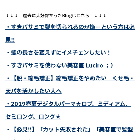
↓↓↓ 過去に大好評だったBlogはこちら ↓↓↓
・すきバサミで髪を切られるのが嫌…という方は必
見!!
・髪の長さを変えずにイメチェンしたい！
・すきバサミを使わない美容室 Luciro ；）
・【脱・縮毛矯正】縮毛矯正をやめたい くせ毛・
天パを活かしたい人へ
・2019春夏デジタルパーマ＊ロブ、ミディアム、
セミロング、ロング＊
・【必見!!】「カット失敗された」「美容室で髪型