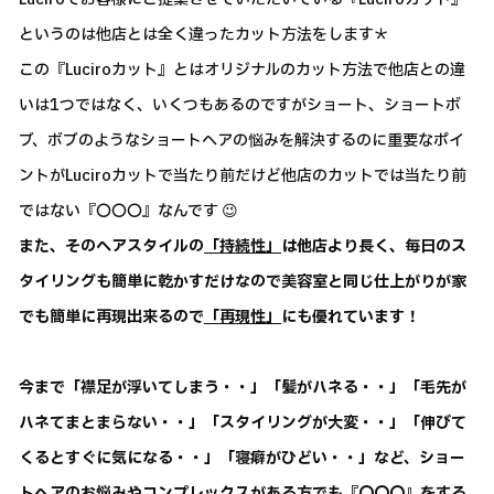
というのは他店とは全く違ったカット方法をします＊
この『Luciroカット』とはオリジナルのカット方法で他店との違
いは1つではなく、いくつもあるのですがショート、ショートボ
ブ、ボブのようなショートヘアの悩みを解決するのに重要なポイ
ントがLuciroカットで当たり前だけど他店のカットでは当たり前
ではない『〇〇〇』なんです 😉
また、そのヘアスタイルの
「持続性」
は他店より長く、毎日のス
タイリングも簡単に乾かすだけなので美容室と同じ仕上がりが家
でも簡単に再現出来るので
「再現性」
にも優れています！
今まで「襟足が浮いてしまう・・」「髪がハネる・・」「毛先が
ハネてまとまらない・・」「スタイリングが大変・・」「伸びて
くるとすぐに気になる・・」「寝癖がひどい・・」など、ショー
トヘアのお悩みやコンプレックスがある方でも『〇〇〇』をする