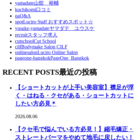
yamadate
山舘 裕輔
kuchikomi
口コミ
qa
Q&A
spot
Luciro Staff おすすめスポット☆
yusuke-yamadate
ヤマダテ ユウスケ
recruit
スタッフ求人
cutschool
Cut School
cilf
Bodymake Salon CILF
onlinesalon
Luciro Online Salon
pageone-bangkok
PageOne_Bangkok
RECENT POSTS
最近の投稿
【ショートカットが上手い美容室】襟足が浮
く・はねる・クセがある・ショートカットに
したい方必見＊
2026.08.06
【クセ毛で悩んでいる方必見！】縮毛矯正・
ストレートパーマをやめて地毛に戻したい！