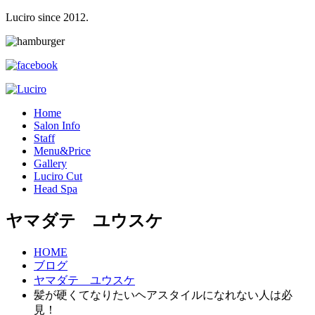
Luciro since 2012.
H
ome
S
alon Info
S
taff
M
enu&Price
G
allery
L
uciro Cut
H
ead Spa
ヤマダテ ユウスケ
HOME
ブログ
ヤマダテ ユウスケ
髪が硬くてなりたいヘアスタイルになれない人は必
見！