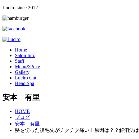
Luciro since 2012.
H
ome
S
alon Info
S
taff
M
enu&Price
G
allery
L
uciro Cut
H
ead Spa
安本 有里
HOME
ブログ
安本 有里
髪を切った後毛先がチクチク痛い！原因は？？解消法は