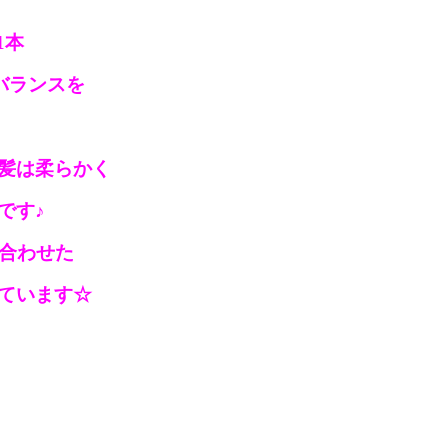
1本
バランスを
髪は柔らかく
です♪
に合わせた
ています☆