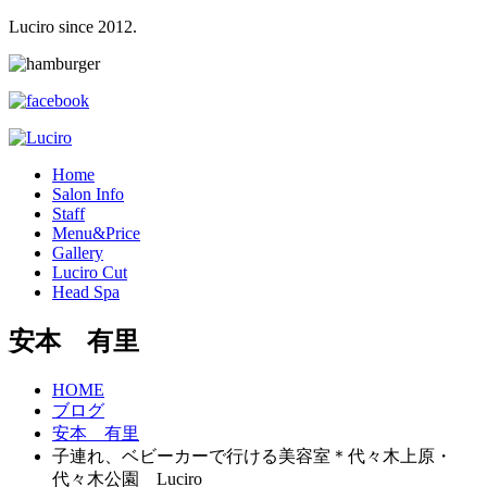
Luciro since 2012.
H
ome
S
alon Info
S
taff
M
enu&Price
G
allery
L
uciro Cut
H
ead Spa
安本 有里
HOME
ブログ
安本 有里
子連れ、ベビーカーで行ける美容室＊代々木上原・
代々木公園 Luciro