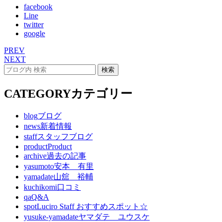
facebook
Line
twitter
google
PREV
NEXT
CATEGORY
カテゴリー
blog
ブログ
news
新着情報
staff
スタッフブログ
product
Product
archive
過去の記事
yasumoto
安本 有里
yamadate
山舘 裕輔
kuchikomi
口コミ
qa
Q&A
spot
Luciro Staff おすすめスポット☆
yusuke-yamadate
ヤマダテ ユウスケ