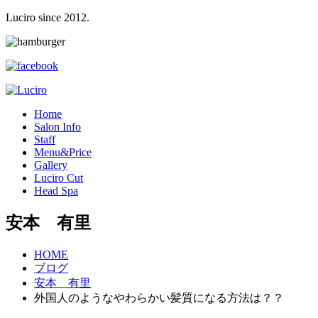
Luciro since 2012.
H
ome
S
alon Info
S
taff
M
enu&Price
G
allery
L
uciro Cut
H
ead Spa
安本 有里
HOME
ブログ
安本 有里
外国人のようなやわらかい髪質になる方法は？？