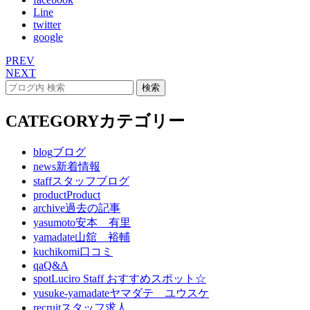
Line
twitter
google
PREV
NEXT
CATEGORY
カテゴリー
blog
ブログ
news
新着情報
staff
スタッフブログ
product
Product
archive
過去の記事
yasumoto
安本 有里
yamadate
山舘 裕輔
kuchikomi
口コミ
qa
Q&A
spot
Luciro Staff おすすめスポット☆
yusuke-yamadate
ヤマダテ ユウスケ
recruit
スタッフ求人