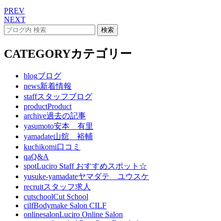
PREV
NEXT
CATEGORY
カテゴリー
blog
ブログ
news
新着情報
staff
スタッフブログ
product
Product
archive
過去の記事
yasumoto
安本 有里
yamadate
山舘 裕輔
kuchikomi
口コミ
qa
Q&A
spot
Luciro Staff おすすめスポット☆
yusuke-yamadate
ヤマダテ ユウスケ
recruit
スタッフ求人
cutschool
Cut School
cilf
Bodymake Salon CILF
onlinesalon
Luciro Online Salon