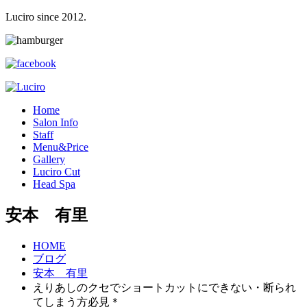
Luciro since 2012.
H
ome
S
alon Info
S
taff
M
enu&Price
G
allery
L
uciro Cut
H
ead Spa
安本 有里
HOME
ブログ
安本 有里
えりあしのクセでショートカットにできない・断られ
てしまう方必見＊