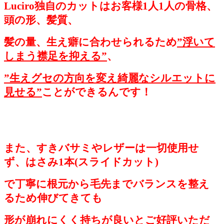
Luciro独自のカットはお客様1人1人の骨格、
頭の形、髪質、
髪の量、生え癖に合わせられるため
”浮いて
しまう襟足を抑える”
、
”生えグセの方向を変え綺麗なシルエットに
見せる”
ことができるんです！
また、すきバサミやレザーは一切使用せ
ず、はさみ1本(スライドカット)
で丁寧に根元から毛先までバランスを整え
るため伸びてきても
形が崩れにくく持ちが良いとご好評いただ