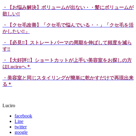
・【お悩み解決】ボリュームが出ない・・髪にボリュームが
欲しい‼
・【クセ毛改善】「クセ毛で悩んでいる・・」「クセ毛を活
かしたい‼」
・【必見‼】ストレートパーマの周期を伸ばして頻度を減ら
す‼
・【大好評!!】ショートカットが上手い美容室をお探しの方
はLuciroへ＊
・美容室と同じスタイリングが簡単に乾かすだけで再現出来
る＊
Luciro
facebook
Line
twitter
google