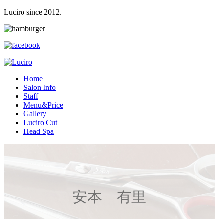
Luciro since 2012.
H
ome
S
alon Info
S
taff
M
enu&Price
G
allery
L
uciro Cut
H
ead Spa
安本 有里