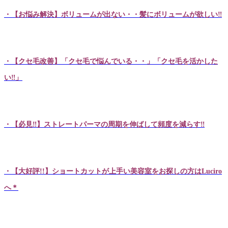
・【お悩み解決】ボリュームが出ない・・髪にボリュームが欲しい‼
・【クセ毛改善】「クセ毛で悩んでいる・・」「クセ毛を活かした
い‼」
・【必見‼】ストレートパーマの周期を伸ばして頻度を減らす‼
・【大好評!!】ショートカットが上手い美容室をお探しの方はLuciro
へ＊