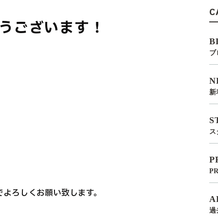
C
うございます！
B
ブ
N
新
S
ス
P
P
でよろしくお願い致します。
A
過