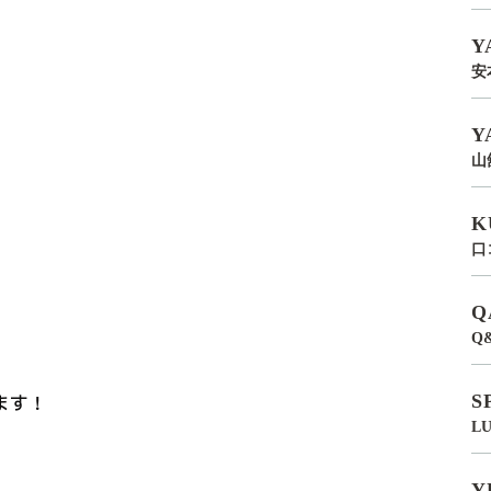
Y
安
Y
山
K
口
Q
Q
ます！
S
L
Y