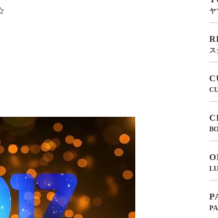
☆
ヤ
R
ス
C
C
C
BO
O
LU
P
P