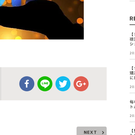
R
【
襟
シ
20
【
矯
に
20
毎
ト
20
【
NEXT