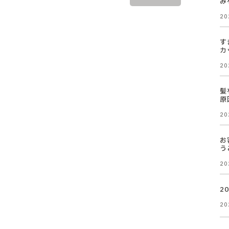
み
20
す
カ
20
髪
原
20
お
う
20
2
20