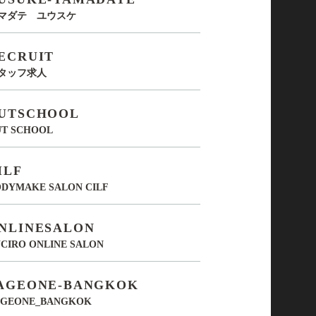
マダテ ユウスケ
ECRUIT
タッフ求人
UTSCHOOL
UT SCHOOL
ILF
DYMAKE SALON CILF
NLINESALON
CIRO ONLINE SALON
AGEONE-BANGKOK
AGEONE_BANGKOK