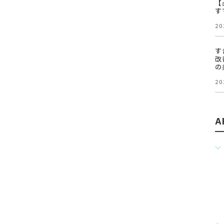
【
す
20
す
改
の
20
A