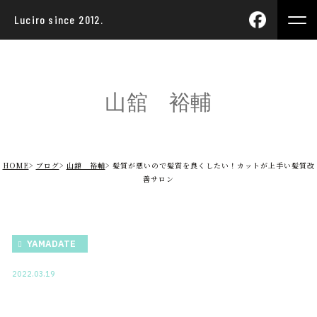
Luciro since 2012.
山舘 裕輔
HOME
ブログ
山舘 裕輔
髪質が悪いので髪質を良くしたい！カットが上手い髪質改
善サロン
YAMADATE
2022.03.19