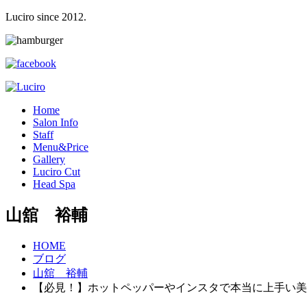
Luciro since 2012.
H
ome
S
alon Info
S
taff
M
enu&Price
G
allery
L
uciro Cut
H
ead Spa
山舘 裕輔
HOME
ブログ
山舘 裕輔
【必見！】ホットペッパーやインスタで本当に上手い美