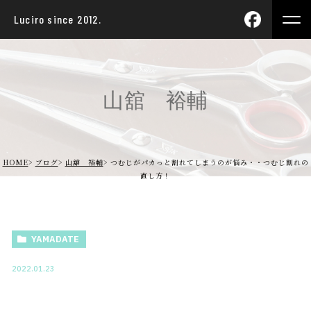
Luciro since 2012.
山舘 裕輔
HOME
ブログ
山舘 裕輔
つむじがパカっと割れてしまうのが悩み・・つむじ割れの
直し方！
YAMADATE
2022.01.23