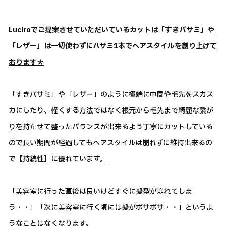
Luciroでご提案させていただいているカットは
「すきバサミ」や
「レザー」は一切使わずにハサミ1本でヘアスタイルを創り上げて
おります＊
「すきバサミ」や「レザー」のように極端に中間や毛先をスカス
カにしたり、軽くする方法ではなく
根元から毛先まで綺麗な繋が
りを持たせて整ったバランスが出来るよう丁寧にカット
している
ので
長い期間が経過してもヘアスタイルは崩れずに維持出来るの
で【持続性】に優れています。
「美容室に行った直後は良いけどすぐに髪型が崩れてしま
う・・」「次に美容室に行く頃には髪がボサボサ・・」というよ
うなことはなくなります。