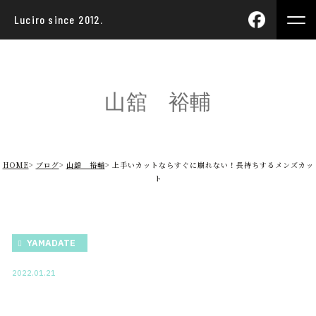
Luciro since 2012.
山舘 裕輔
HOME
ブログ
山舘 裕輔
上手いカットならすぐに崩れない！長持ちするメンズカッ
ト
YAMADATE
2022.01.21