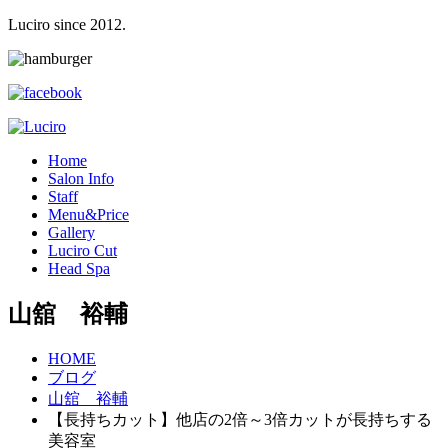
Luciro since 2012.
H
ome
S
alon Info
S
taff
M
enu&Price
G
allery
L
uciro Cut
H
ead Spa
山舘 裕輔
HOME
ブログ
山舘 裕輔
【長持ちカット】他店の2倍～3倍カットが長持ちする
美容室