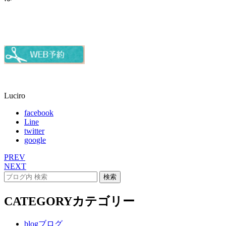
Luciro
facebook
Line
twitter
google
PREV
NEXT
CATEGORY
カテゴリー
blog
ブログ