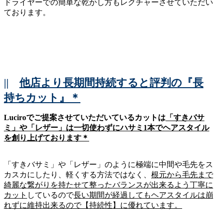
ドライヤーでの簡単な乾かし方もレクチャーさせていただい
ております。
||
他店より長期間持続すると評判の『長
持ちカット』＊
Luciroでご提案させていただいているカットは
「すきバサ
ミ」や「レザー」は一切使わずにハサミ1本でヘアスタイル
を創り上げております＊
「すきバサミ」や「レザー」のように極端に中間や毛先をス
カスカにしたり、軽くする方法ではなく、
根元から毛先まで
綺麗な繋がりを持たせて整ったバランスが出来るよう丁寧に
カット
しているので
長い期間が経過してもヘアスタイルは崩
れずに維持出来るので【持続性】に優れています。