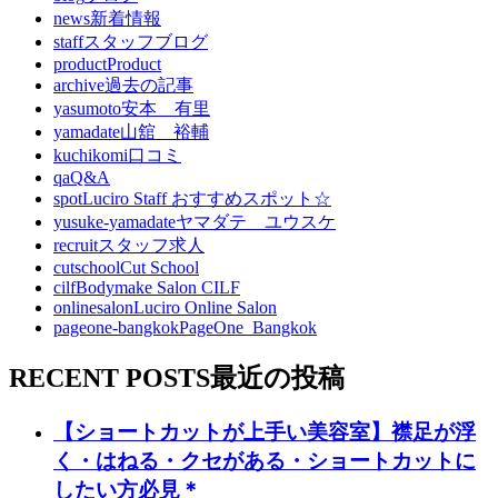
news
新着情報
staff
スタッフブログ
product
Product
archive
過去の記事
yasumoto
安本 有里
yamadate
山舘 裕輔
kuchikomi
口コミ
qa
Q&A
spot
Luciro Staff おすすめスポット☆
yusuke-yamadate
ヤマダテ ユウスケ
recruit
スタッフ求人
cutschool
Cut School
cilf
Bodymake Salon CILF
onlinesalon
Luciro Online Salon
pageone-bangkok
PageOne_Bangkok
RECENT POSTS
最近の投稿
【ショートカットが上手い美容室】襟足が浮
く・はねる・クセがある・ショートカットに
したい方必見＊