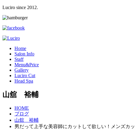
Luciro since 2012.
H
ome
S
alon Info
S
taff
M
enu&Price
G
allery
L
uciro Cut
H
ead Spa
山舘 裕輔
HOME
ブログ
山舘 裕輔
男だって上手な美容師にカットして欲しい！メンズカッ