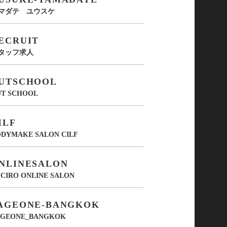
マダテ ユウスケ
ECRUIT
タッフ求人
UTSCHOOL
UT SCHOOL
ILF
DYMAKE SALON CILF
NLINESALON
CIRO ONLINE SALON
AGEONE-BANGKOK
AGEONE_BANGKOK