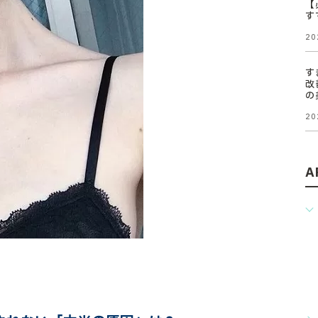
【
す
20
す
改
の
20
A