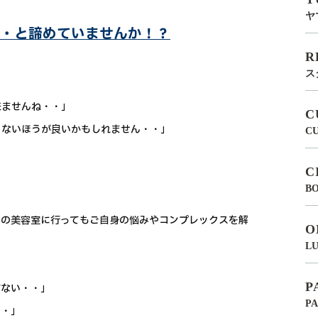
ヤ
・と諦めていませんか！？
R
ス
来ませんね・・」
C
ゃないほうが良いかもしれません・・」
C
C
BO
処の美容室に行ってもご自身の悩みやコンプレックスを解
O
LU
P
方ない・・」
P
・・」