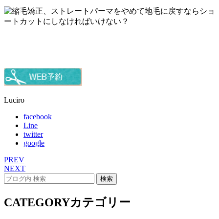
Luciro
facebook
Line
twitter
google
PREV
NEXT
CATEGORY
カテゴリー