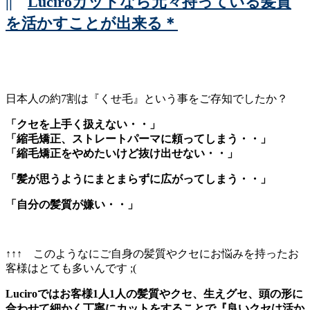
||
Luciroカットなら元々持っている髪質
を活かすことが出来る＊
日本人の約7割は『くせ毛』という事をご存知でしたか？
「クセを上手く扱えない・・」
「縮毛矯正、ストレートパーマに頼ってしまう・・」
「縮毛矯正をやめたいけど抜け出せない・・」
「髪が思うようにまとまらずに広がってしまう・・」
「自分の髪質が嫌い・・」
↑↑↑ このようなにご自身の髪質やクセにお悩みを持ったお
客様はとても多いんです ;(
Luciroではお客様1人1人の髪質やクセ、生えグセ、頭の形に
合わせて細かく丁寧にカットをすることで
『良いクセは活か