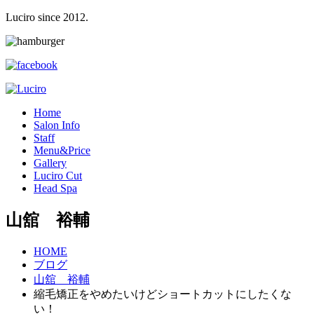
Luciro since 2012.
H
ome
S
alon Info
S
taff
M
enu&Price
G
allery
L
uciro Cut
H
ead Spa
山舘 裕輔
HOME
ブログ
山舘 裕輔
縮毛矯正をやめたいけどショートカットにしたくな
い！