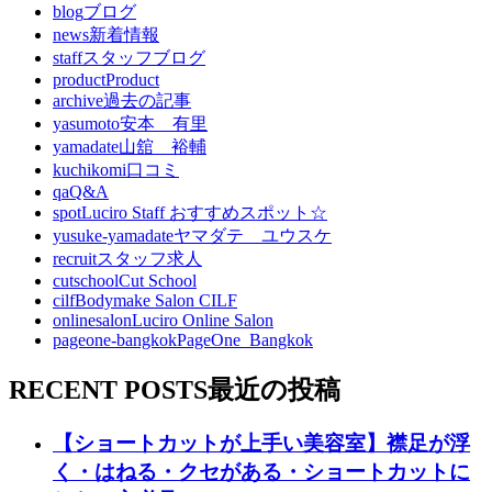
blog
ブログ
news
新着情報
staff
スタッフブログ
product
Product
archive
過去の記事
yasumoto
安本 有里
yamadate
山舘 裕輔
kuchikomi
口コミ
qa
Q&A
spot
Luciro Staff おすすめスポット☆
yusuke-yamadate
ヤマダテ ユウスケ
recruit
スタッフ求人
cutschool
Cut School
cilf
Bodymake Salon CILF
onlinesalon
Luciro Online Salon
pageone-bangkok
PageOne_Bangkok
RECENT POSTS
最近の投稿
【ショートカットが上手い美容室】襟足が浮
く・はねる・クセがある・ショートカットに