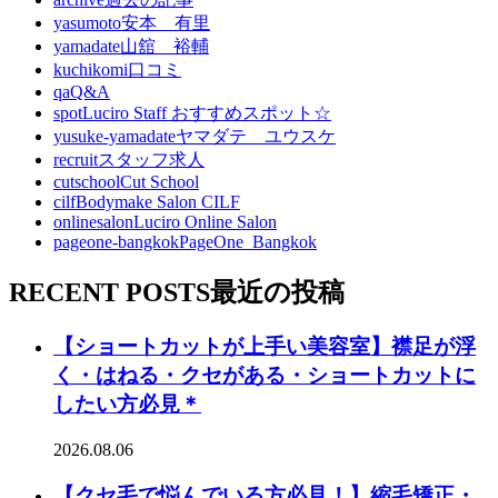
yasumoto
安本 有里
yamadate
山舘 裕輔
kuchikomi
口コミ
qa
Q&A
spot
Luciro Staff おすすめスポット☆
yusuke-yamadate
ヤマダテ ユウスケ
recruit
スタッフ求人
cutschool
Cut School
cilf
Bodymake Salon CILF
onlinesalon
Luciro Online Salon
pageone-bangkok
PageOne_Bangkok
RECENT POSTS
最近の投稿
【ショートカットが上手い美容室】襟足が浮
く・はねる・クセがある・ショートカットに
したい方必見＊
2026.08.06
【クセ毛で悩んでいる方必見！】縮毛矯正・