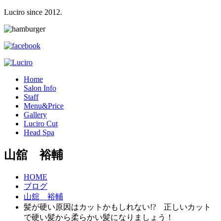
Luciro since 2012.
H
ome
S
alon Info
S
taff
M
enu&Price
G
allery
L
uciro Cut
H
ead Spa
山舘 裕輔
HOME
ブログ
山舘 裕輔
髪が硬い原因はカットかもしれない!? 正しいカット
で硬い髪から柔らかい髪になりましょう！