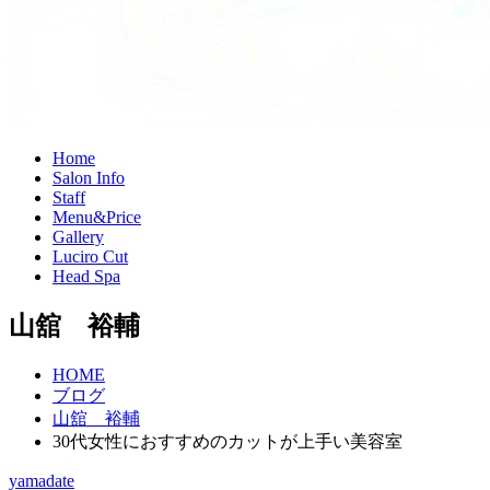
H
ome
S
alon Info
S
taff
M
enu&Price
G
allery
L
uciro Cut
H
ead Spa
山舘 裕輔
HOME
ブログ
山舘 裕輔
30代女性におすすめのカットが上手い美容室
yamadate