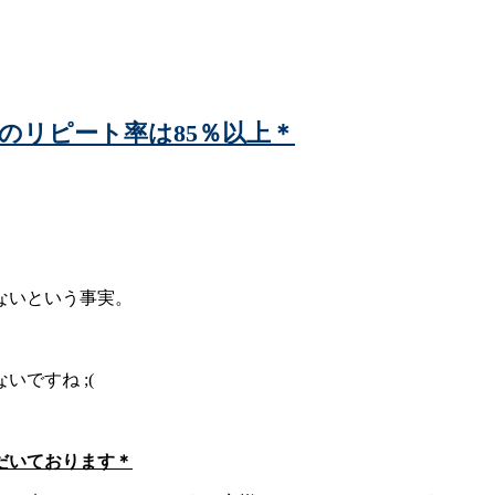
』のリピート率は85％以上＊
ないという事実。
ですね ;(
だいております＊