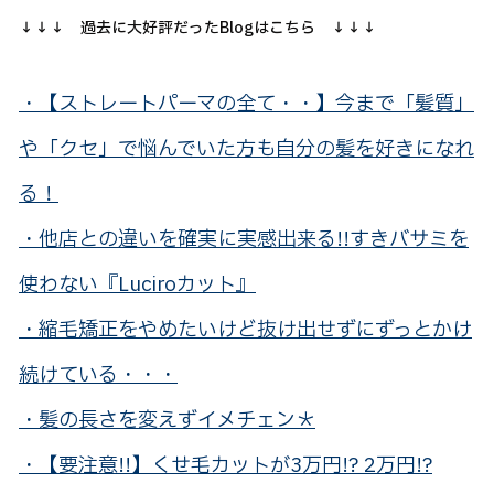
↓↓↓ 過去に大好評だったBlogはこちら ↓↓↓
・【ストレートパーマの全て・・】今まで「髪質」
や「クセ」で悩んでいた方も自分の髪を好きになれ
る！
・他店との違いを確実に実感出来る!!すきバサミを
使わない『Luciroカット』
・縮毛矯正をやめたいけど抜け出せずにずっとかけ
続けている・・・
・髪の長さを変えずイメチェン＊
・【要注意!!】くせ毛カットが3万円!? 2万円!?