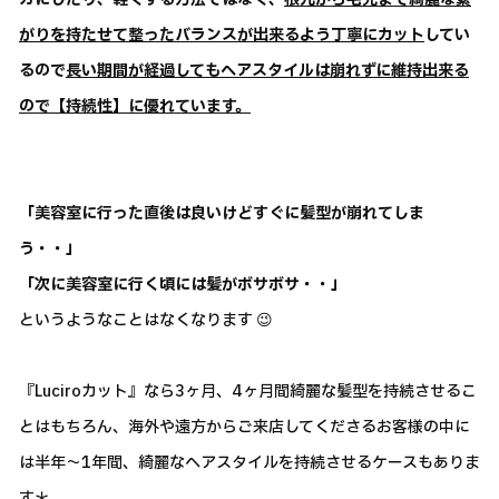
がりを持たせて整ったバランスが出来るよう丁寧にカット
してい
るので
長い期間が経過してもヘアスタイルは崩れずに維持出来る
ので【持続性】に優れています。
「美容室に行った直後は良いけどすぐに髪型が崩れてしま
う・・」
「次に美容室に行く頃には髪がボサボサ・・」
というようなことはなくなります 😉
『Luciroカット』なら3ヶ月、4ヶ月間綺麗な髪型を持続させるこ
とはもちろん、海外や遠方からご来店してくださるお客様の中に
は半年～1年間、綺麗なヘアスタイルを持続させるケースもありま
す＊