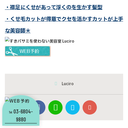
・襟足にくせがあって浮くのを生かす髪型
・くせ毛カットが得意でクセを活かすカットが上手
な美容師＊
Luciro
03-6804-
Tel
9880