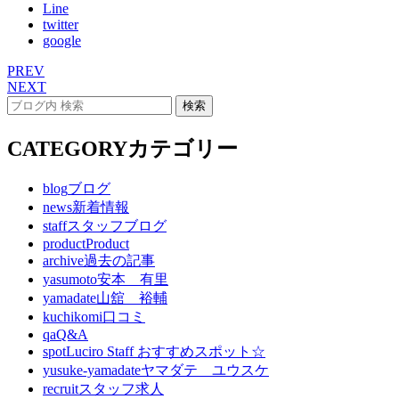
Line
twitter
google
PREV
NEXT
CATEGORY
カテゴリー
blog
ブログ
news
新着情報
staff
スタッフブログ
product
Product
archive
過去の記事
yasumoto
安本 有里
yamadate
山舘 裕輔
kuchikomi
口コミ
qa
Q&A
spot
Luciro Staff おすすめスポット☆
yusuke-yamadate
ヤマダテ ユウスケ
recruit
スタッフ求人