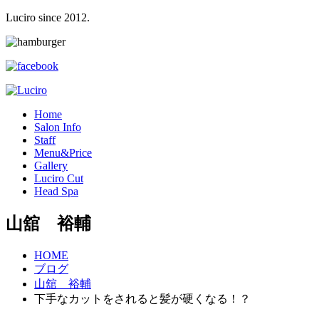
Luciro since 2012.
H
ome
S
alon Info
S
taff
M
enu&Price
G
allery
L
uciro Cut
H
ead Spa
山舘 裕輔
HOME
ブログ
山舘 裕輔
下手なカットをされると髪が硬くなる！？